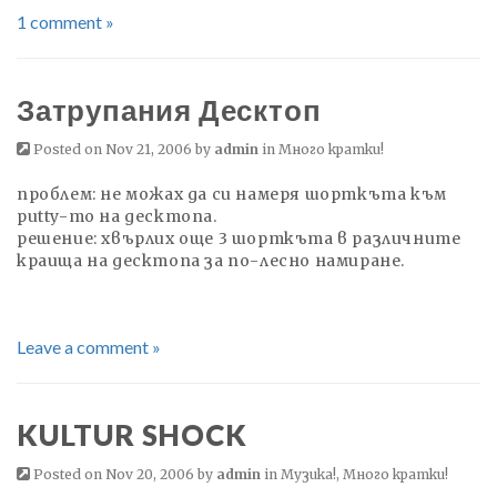
1 comment »
Затрупания Десктоп
Posted on Nov 21, 2006 by
admin
in
Много кратки!
проблем: не можах да си намеря шорткъта към
putty-то на десктопа.
решение: хвърлих още 3 шорткъта в различните
краища на десктопа за по-лесно намиране.
Leave a comment »
KULTUR SHOCK
Posted on Nov 20, 2006 by
admin
in
Музика!
,
Много кратки!