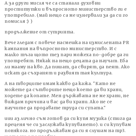
А за други мисля че са станали духовни
проститутки и въпросното министерство ги е
употребило. (май нещо са ме изнервили за да си го
помисля :) )
продължение от сутринта.
Вече гледам с повече насмешка на измислената PR
кампания на въпросното министерство. И с
малко тъга щото тез пари можеха по-добре да ги
употребят. Някак на нещо децата да научат. Еба
ли мааму на кво. Да пишат, да свирят, да пеят. Ако
искат да съхранят и развият тая култура.
А на творците имам какво да кажа. "Като не
можете да сътворите нещо което да ви храни,
ходете да копате. Мен държавата не ме храни, не
виждам причина и вас да ви храни. Ако не се
научите да продавате труда си супата."
иии аз лично съм готов да си купя музика (стига да
преценя че си заслужава купуването). и си купувам
понякога. но продължавам да си я слушам на mp3.