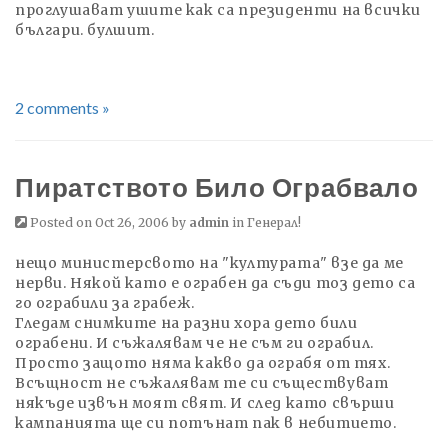
проглушават ушите как са президенти на всички
българи. булшит.
2 comments »
Пиратството Било Ограбвало
Posted on Oct 26, 2006 by
admin
in
Генерал!
нещо министерсвото на "културата" взе да ме
нерви. Някой като е ограбен да съди тоз дето са
го ограбили за грабеж.
Гледам снимките на разни хора дето били
ограбени. И съжалявам че не съм ги ограбил.
Просто защото няма какво да ограбя от тях.
Всъщност не съжалявам те си съществуват
някъде извън моят свят. И след като свърши
кампанията ще си потънат пак в небитието.