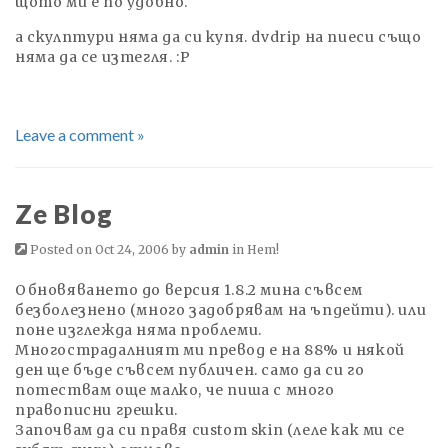
щото ми е по удобно.
а скулптури няма да си купя. dvdrip на пиеси също
няма да се изтегля. :P
Leave a comment »
Ze Blog
Posted on Oct 24, 2006 by
admin
in
Нет!
Обновяването до версия 1.8.2 мина съвсем
безболезнено (много задобрявам на ъпдейти). или
поне изглежда няма проблеми.
Mногострадалният ми превод е на 88% и някой
ден ще бъде съвсем публичен. само да си го
потествам още малко, че пиша с много
правописни грешки.
Започвам да си правя custom skin (леле как ми се