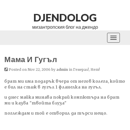
DJENDOLOG
мизантропския блог на джендо
Toggle
navigati
Мама И Гугъл
Posted on Nov 22, 2006 by
admin
in
Генерал!
,
Нет!
брат ми има подарък вчера от негов колега, който
е бил на стаж в гугъл 1 фланелка на гугъл.
и днес майка минава покрай компютъра на брат
ми и казва "твойта блуза"
поглеждам и той е отворил да търси нещо.