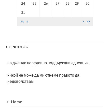
24
25
26
27
28
29
30
31
<<
<
>
>>
DJENDOLOG
на джендо нередовно поддържания дневник.
никой не може да ми отнеме правото да
недоволствам
Home