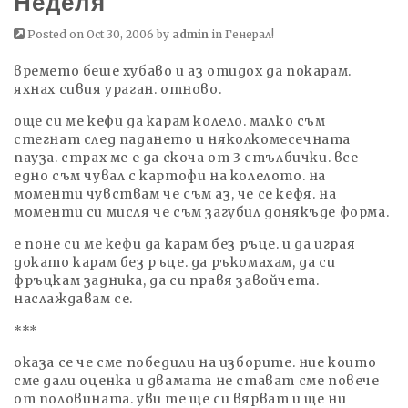
Неделя
Posted on Oct 30, 2006 by
admin
in
Генерал!
времето беше хубаво и аз отидох да покарам.
яхнах сивия ураган. отново.
още си ме кефи да карам колело. малко съм
стегнат след падането и няколкомесечната
пауза. страх ме е да скоча от 3 стълбички. все
едно съм чувал с картофи на колелото. на
моменти чувствам че съм аз, че се кефя. на
моменти си мисля че съм загубил донякъде форма.
е поне си ме кефи да карам без ръце. и да играя
докато карам без ръце. да ръкомахам, да си
фръцкам задника, да си правя завойчета.
наслаждавам се.
***
оказа се че сме победили на изборите. ние които
сме дали оценка и двамата не стават сме повече
от половината. уви те ще си вярват и ще ни