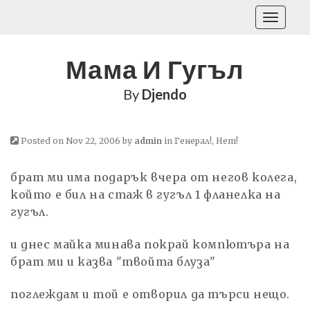
Toggle
navigati
Мама И Гугъл
By
Djendo
Posted on Nov 22, 2006 by
admin
in
Генерал!
,
Нет!
брат ми има подарък вчера от негов колега,
който е бил на стаж в гугъл 1 фланелка на
гугъл.
и днес майка минава покрай компютъра на
брат ми и казва "твойта блуза"
поглеждам и той е отворил да търси нещо.