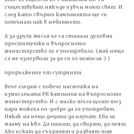
съществуват някъде извън моят свят. И
след като свърши кампанията ще си
потънат пак в небитието.
А за други мисля че са станали духовни
проститутки и въпросното
министерство ги е употребило. (май нещо
са ме изнервили за да си го помисля :) )
продължение от сутринта.
Вече гледам с повече насмешка на
измислената PR кампания на въпросното
министерство. И с малко тъга щото тез
пари можеха по-добре да ги употребят.
Някак на нещо децата да научат. Еба ли
мааму на кво. Да пишат, да свирят, да пеят.
Ако искат да съхранят и развият тая