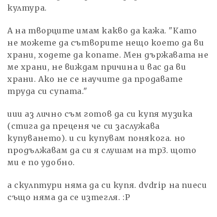
култура.
А на творците имам какво да кажа. "Като
не можете да сътворите нещо което да ви
храни, ходете да копате. Мен държавата не
ме храни, не виждам причина и вас да ви
храни. Ако не се научите да продавате
труда си супата."
иии аз лично съм готов да си купя музика
(стига да преценя че си заслужава
купуването). и си купувам понякога. но
продължавам да си я слушам на mp3. щото
ми е по удобно.
а скулптури няма да си купя. dvdrip на пиеси
също няма да се изтегля. :P