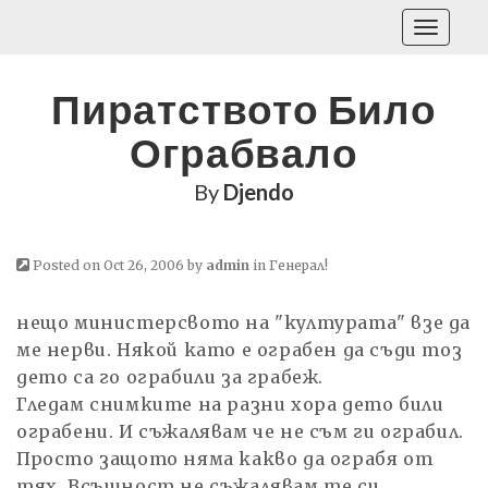
Toggle
navigati
Пиратството Било
Ограбвало
By
Djendo
Posted on Oct 26, 2006 by
admin
in
Генерал!
нещо министерсвото на "културата" взе да
ме нерви. Някой като е ограбен да съди тоз
дето са го ограбили за грабеж.
Гледам снимките на разни хора дето били
ограбени. И съжалявам че не съм ги ограбил.
Просто защото няма какво да ограбя от
тях. Всъщност не съжалявам те си