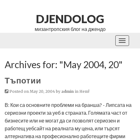
DJENDOLOG
мизантропския блог на джендо
Toggle
navigati
Archives for: "May 2004, 20"
Тъпотии
Posted on May 20, 2004 by
admin
in
Нет!
В: Кои са основните проблеми на бранша? - Липсата на
сериозни проекти за уеб в страната. Голямата част от
бизнесите или не могат да си позволят сериозен и
работещ уебсайт на реалната му цена, или търсят
алтернатива на професионално работещите фирми