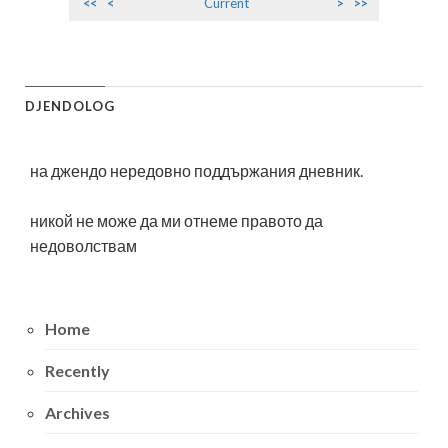
<<
<
Current
>
>>
DJENDOLOG
на джендо нередовно поддържания дневник.
никой не може да ми отнеме правото да
недоволствам
Home
Recently
Archives