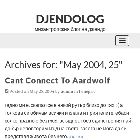
DJENDOLOG
мизантропския блог на джендо
Toggle
navigati
Archives for: "May 2004, 25"
Cant Connect To Aardwolf
Posted on May 25, 2004 by
admin
in
Генерал!
гадно ми е. скапал се е някой рутър близо до тях. :( а
толкова си обичам всички и клана и приятелите. ебаси
колко празно е без mud. всъщност без единствения най-
добър неповторим мъд на света. засега не мога да си
представя живота без него.
more »