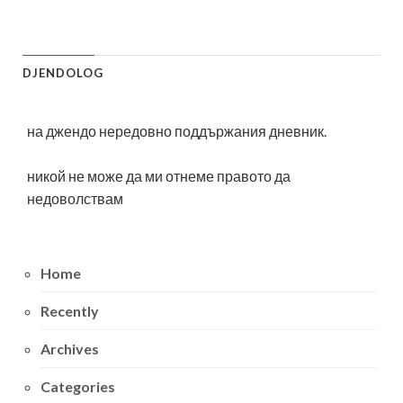
DJENDOLOG
на джендо нередовно поддържания дневник.
никой не може да ми отнеме правото да
недоволствам
Home
Recently
Archives
Categories