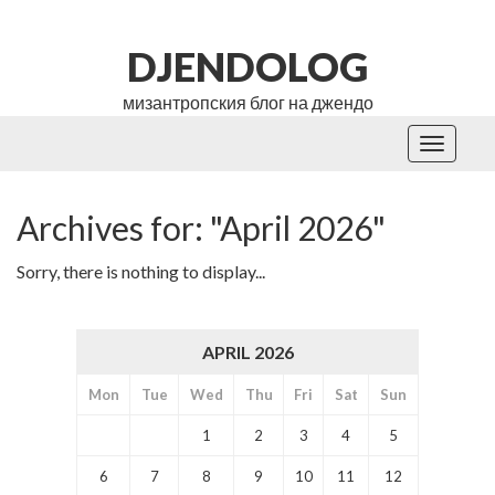
DJENDOLOG
мизантропския блог на джендо
Toggle
navigati
Archives for: "April 2026"
Sorry, there is nothing to display...
APRIL 2026
Mon
Tue
Wed
Thu
Fri
Sat
Sun
1
2
3
4
5
6
7
8
9
10
11
12