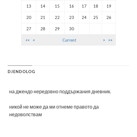
13
14
15
16
17
18
19
20
21
22
23
24
25
26
27
28
29
30
<<
<
Current
>
>>
DJENDOLOG
на джендо нередовно поддържания дневник.
никой не може да ми отнеме правото да
недоволствам