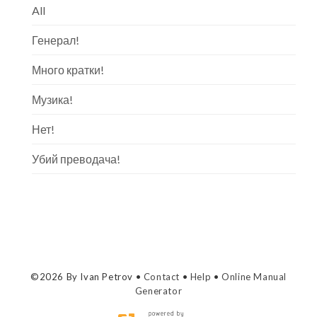
All
Генерал!
Много кратки!
Музика!
Нет!
Убий преводача!
©2026 By Ivan Petrov •
Contact
•
Help
•
Online Manual
Generator