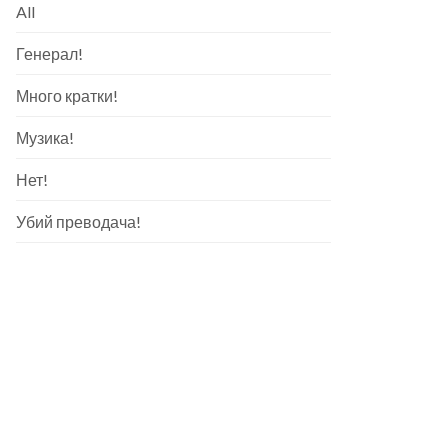
All
Генерал!
Много кратки!
Музика!
Нет!
Убий преводача!