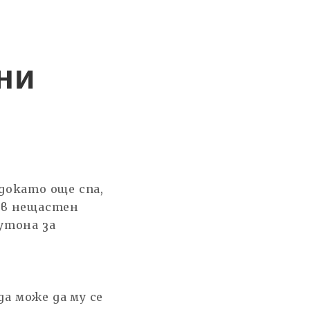
ни
 докато още спа,
къв нещастен
бутона за
а може да му се