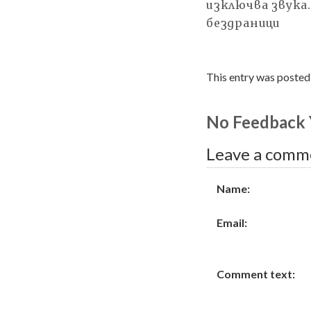
изключва звука.
бездраници
This entry was poste
No Feedback 
Leave a comm
Name:
Email:
Comment text: