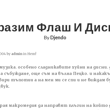
разим Флаш И Дис
By
Djendo
2004 by
admin
in
Нет!
музика. особено сладникавите хуйни на дисни.
за събуждане, още съм на вълна Пецко. и нака
вири тъпотии а на мен ми се спи и не виждам 
вук.
края макромедия да направят плъгин на който д