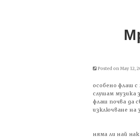
М
Posted on May 12, 
особено флаш с 
слушам музика 
флаш почва да с
изключване на з
няма ли най на