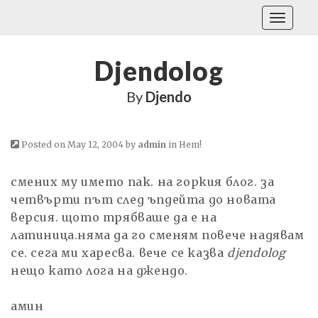
Toggle
navigati
Djendolog
By
Djendo
Posted on May 12, 2004 by
admin
in
Нет!
смених му името пак. на горкия блог. за
четвърти път след ъпдейта до новата
версия. щото трябваше да е на
латиница.няма да го сменям повече надявам
се. сега ми харесва. вече се казва
djendolog
нещо като лога на джендо.
амин