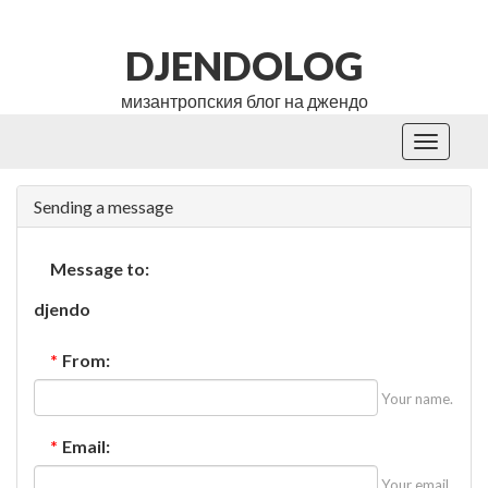
DJENDOLOG
мизантропския блог на джендо
Toggle
navigati
Sending a message
Message to:
djendo
*
From:
Your name.
*
Email:
Your email