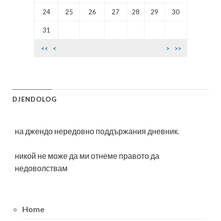
24
25
26
27
28
29
30
31
<<
<
>
>>
DJENDOLOG
на джендо нередовно поддържания дневник.
никой не може да ми отнеме правото да
недоволствам
Home