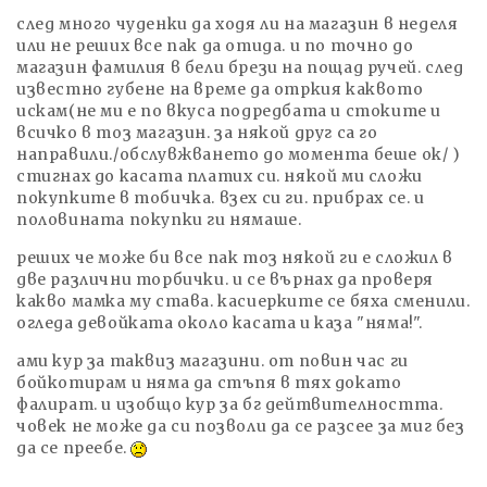
след много чуденки да ходя ли на магазин в неделя
или не реших все пак да отида. и по точно до
магазин фамилия в бели брези на пощад ручей. след
известно губене на време да отркия каквото
искам(не ми е по вкуса подредбата и стоките и
всичко в тоз магазин. за някой друг са го
направили./обслувжването до момента беше ок/ )
стигнах до касата платих си. някой ми сложи
покупките в тобичка. взех си ги. прибрах се. и
половината покупки ги нямаше.
реших че може би все пак тоз някой ги е сложил в
две различни торбички. и се върнах да проверя
какво мамка му става. касиерките се бяха сменили.
огледа девойката около касата и каза "няма!".
ами кур за таквиз магазини. от повин час ги
бойкотирам и няма да стъпя в тях докато
фалират. и изобщо кур за бг дейтвителността.
човек не може да си позволи да се разсее за миг без
да се преебе.