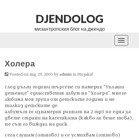
DJENDOLOG
мизантропския блог на джендо
Toggle
navigati
Холера
Posted on Aug 29, 2005 by
admin
in
Музика!
след дълги години търсене си намерих "Уплаши
детенце" единствения албум на "Холера". много
любима моя група от детските години и не
толкоз детските де.
албумът го изнамерих рипнат на 2 mp3 по една за
двете страни на касетката (какво ли беше това),
не съм го виждал на диск.
сега слушам (отново) и се усмихвам (отново)