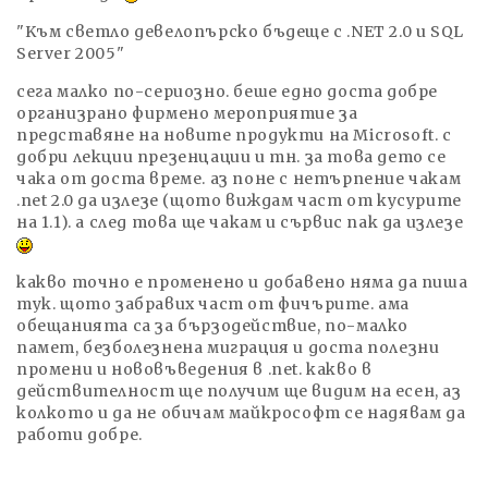
"Kъм светло девелопърско бъдеще с .NET 2.0 и SQL
Server 2005"
сега малко по-сериозно. беше едно доста добре
организрано фирмено мероприятие за
представяне на новите продукти на Microsoft. с
добри лекции презенцации и тн. за това дето се
чака от доста време. аз поне с нетърпение чакам
.net 2.0 да излезе (щото виждам част от кусурите
на 1.1). а след това ще чакам и сървис пак да излезе
какво точно е променено и добавено няма да пиша
тук. щото забравих част от фичърите. ама
обещанията са за бързодействие, по-малко
памет, безболезнена миграция и доста полезни
промени и нововъведения в .net. какво в
действителност ще получим ще видим на есен, аз
колкото и да не обичам майкрософт се надявам да
работи добре.