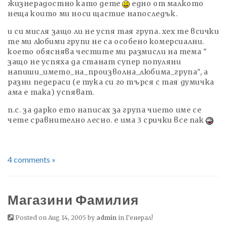
жизнерадостно като дете
едно от малкото
неща които ми носи щастие напоследък.
и си мисля защо ли не успя тая група. хех те всички
те ми любими групи не са особено комерсиални.
което обяснява честите ми размисли на тема "
защо не успяха да станат супер популяни
напиши_името_на_произволна_любима_група", а
разни педераси (е тука си го търся с тая думичка
ама е така) успяват.
п.с. за дарко ето написах за група чието име се
чете сравнително лесно. е има 3 срички все пак
4 comments »
Магазини Фамилия
Posted on Aug 14, 2005 by
admin
in
Генерал!