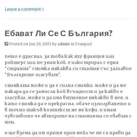
Leave a comment »
Ебават Ли Се С България?
Posted on Jun 29, 2005 by
admin
in
Генерал!
пешо е драснал. за това как яху франция или
ройтерс или не знам кой. е илюстрирал с една
"странна" снимка някаква си статия със заглавие
"Българите гласуват".
снимката може и да е силна снимка. може и да ме
накара да се замисля кой всъщност и за какво е
гласувал. може и да има внушение някакво в нея. и
като снимка да е прекрасна. обаче използването и
в точно такъв контекст не ме кефи. и имам
чувството че авторите на статията се ебават с
мен.
и ще взема да им пратя един мейл че не са прави да