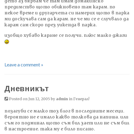
дето аз вярвам че там имам домакинско
предимство щото обикновено там карам. по
некое време и другарчета си намерих щото в парка
ми доскучава сам да карам. не че ми се е случвало да
карам сам скоро през уикенда в парка.
изобщо хубаво каране се получи. плюс малко джаги
Leave a comment »
Дневникът
Posted on Jun 12, 2005 by
admin
in
Генерал!
позагуби се малко тоз блог в последните месеци.
вероятно не е имало какво толкова да напиша. или
съм го подминал щото съм бил зает или не съм бил
в настроение. така му е било писано.