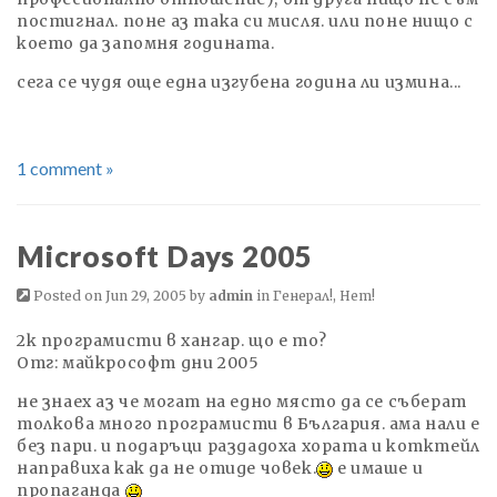
постигнал. поне аз така си мисля. или поне нищо с
което да запомня годината.
сега се чудя още една изгубена година ли измина...
1 comment »
Microsoft Days 2005
Posted on Jun 29, 2005 by
admin
in
Генерал!
,
Нет!
2k програмисти в хангар. що е то?
Отг: майкрософт дни 2005
не знаех аз че могат на едно място да се съберат
толкова много програмисти в България. ама нали е
без пари. и подаръци раздадоха хората и котктейл
направиха как да не отиде човек.
е имаше и
пропаганда