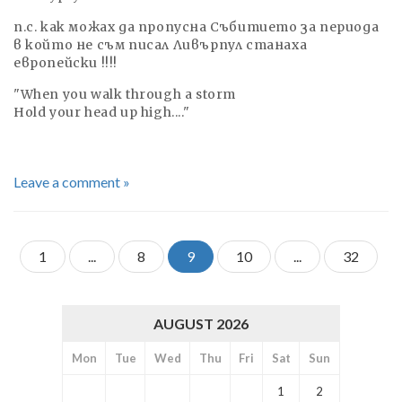
п.с. как можах да пропусна Събитието за периода
в който не съм писал Ливърпул станаха
европейски !!!!
"When you walk through a storm
Hold your head up high...."
Leave a comment »
1
...
8
9
10
...
32
AUGUST 2026
Mon
Tue
Wed
Thu
Fri
Sat
Sun
1
2