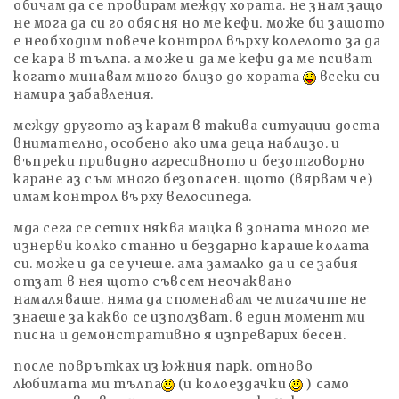
обичам да се провирам между хората. не знам защо
не мога да си го обясня но ме кефи. може би защото
е необходим повече контрол върху колелото за да
се кара в тълпа. а може и да ме кефи да ме псиват
когато минавам много близо до хората
всеки си
намира забавления.
между другото аз карам в такива ситуации доста
внимателно, особено ако има деца наблизо. и
въпреки привидно агресивното и безотговорно
каране аз съм много безопасен. щото (вярвам че)
имам контрол върху велосипеда.
мда сега се сетих няква мацка в зоната много ме
изнерви колко станно и бездарно караше колата
си. може и да се учеше. ама замалко да и се забия
отзат в нея щото съвсем неочаквано
намаляваше. няма да споменавам че мигачите не
знаеше за какво се използват. в един момент ми
писна и демонстративно я изпреварих бесен.
после поврътках из южния парк. отново
любимата ми тълпа
(и колоездачки
) само