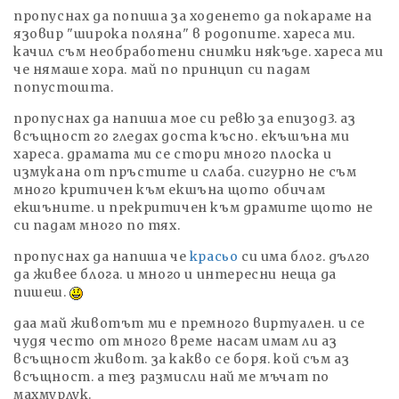
пропуснах да попиша за ходенето да покараме на
язовир "широка поляна" в родопите. хареса ми.
качил съм необработени снимки някъде. хареса ми
че нямаше хора. май по принцип си падам
попустошта.
пропуснах да напиша мое си ревю за епизод3. аз
всъщност го гледах доста късно. екъшъна ми
хареса. драмата ми се стори много плоска и
измукана от пръстите и слаба. сигурно не съм
много критичен към екшъна щото обичам
екшъните. и прекритичен към драмите щото не
си падам много по тях.
пропуснах да напиша че
красьо
си има блог. дълго
да живее блога. и много и интересни неща да
пишеш.
даа май животът ми е премного виртуален. и се
чудя често от много време насам имам ли аз
всъщност живот. за какво се боря. кой съм аз
всъщност. а тез размисли най ме мъчат по
махмурлук.