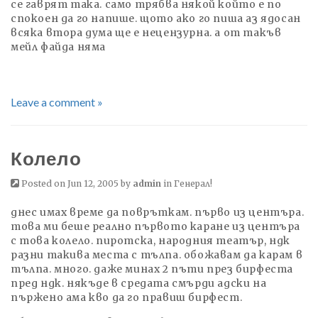
се гаврят така. само трябва някой който е по
спокоен да го напише. щото ако го пиша аз ядосан
всяка втора дума ще е нецензурна. а от такъв
мейл файда няма
Leave a comment »
Колело
Posted on Jun 12, 2005 by
admin
in
Генерал!
днес имах време да повръткам. първо из центъра.
това ми беше реално първото каране из центъра
с това колело. пиротска, народния театър, ндк
разни такива места с тълпа. обожавам да карам в
тълпа. много. даже минах 2 пъти през бирфеста
пред ндк. някъде в средата смърди адски на
пържено ама кво да го правиш бирфест.