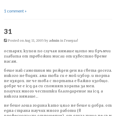
1 comment »
31
Posted on Aug 11, 2005 by
admin
in
Генерал!
остарях. купон по случая нямаше щото ми бръмчи
главата от тревожни мисли от известно време
насам.
беше най самотния ми рожден ден на света досега.
никого не видях. ама това си е мой избор. и торта
не изядох. не че това с тортата е важно изобщо.
добре че е icq да си спомнят хората за мен.
получих много честитки благодарение на icq. а
някога нямаше...
не беше лоша година като цяло не беше и добра. от
една страна научих много работи (в
професионално отношение), от друга нищо не съм